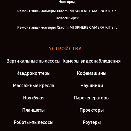
Новгород
Ремонт экшн-камеры Xiaomi MI SPHERE CAMERA KIT в г.
Новосибирск
Ремонт экшн-камеры Xiaomi MI SPHERE CAMERA KIT в г.
Челябинск
Ремонт экшн-камеры Xiaomi MI SPHERE CAMERA KIT в г.
УСТРОЙСТВА
Екатеринбург
Ремонт экшн-камеры Xiaomi MI SPHERE CAMERA KIT в г. Москва
Вертикальные пылесосы
Камеры видеонаблюдения
Ремонт экшн-камеры Xiaomi MI SPHERE CAMERA KIT в г. Санкт-
Квадрокоптеры
Кофемашины
Петербург
Массажные кресла
Наушники
Ноутбуки
Парогенераторы
Планшеты
Проекторы
Роботы-пылесосы
Роутеры