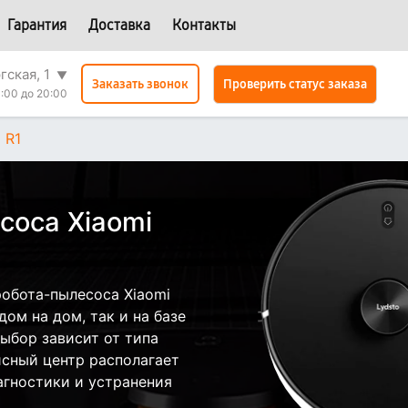
Гарантия
Доставка
Контакты
гская, 1
▼
Проверить статус заказа
Заказать звонок
:00 до 20:00
 R1
соса Xiaomi
обота-пылесоса Xiaomi
дом на дом, так и на базе
Выбор зависит от типа
исный центр располагает
гностики и устранения