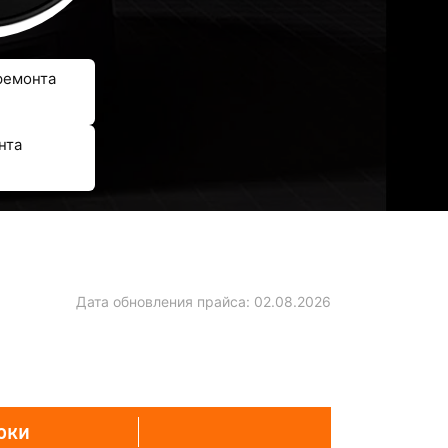
ремонта
нта
Дата обновления прайса:
02.08.2026
оки