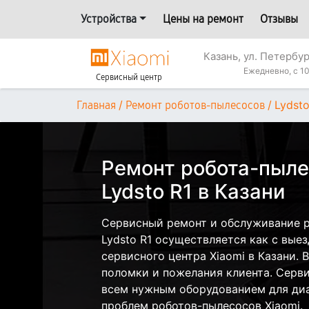
Устройства
Цены на ремонт
Отзывы
Казань, ул. Петербур
Ежедневно, с 10
Сервисный центр
/
/
Lydsto
Главная
Ремонт роботов-пылесосов
Ремонт робота-пыле
Lydsto R1 в Казани
Сервисный ремонт и обслуживание р
Lydsto R1 осуществляется как с выез
сервисного центра Xiaomi в Казани. 
поломки и пожелания клиента. Серв
всем нужным оборудованием для диа
проблем роботов-пылесосов Xiaomi.