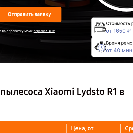
Отправить заявку
Стоимость 
от 1650 ₽
е на обработку моих
персональных
Время ремо
от 40 мин
пылесоса Xiaomi Lydsto R1 в
Цена, от
Ср