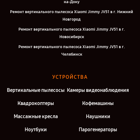
на-Дону
Ремонт вертикального пылесоса Xiaomi Jimmy JV51 в г. Нижний
Новгород
Ремонт вертикального пылесоса Xiaomi Jimmy JV51 в г.
Новосибирск
Ремонт вертикального пылесоса Xiaomi Jimmy JV51 в г.
Челябинск
Ремонт вертикального пылесоса Xiaomi Jimmy JV51 в г.
Екатеринбург
УСТРОЙСТВА
Ремонт вертикального пылесоса Xiaomi Jimmy JV51 в г. Москва
Вертикальные пылесосы
Камеры видеонаблюдения
Ремонт вертикального пылесоса Xiaomi Jimmy JV51 в г. Санкт-
Петербург
Квадрокоптеры
Кофемашины
Массажные кресла
Наушники
Ноутбуки
Парогенераторы